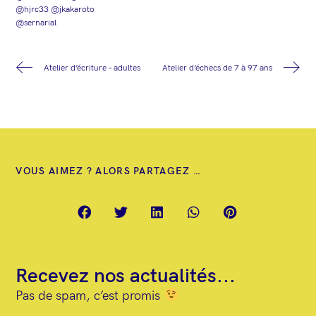
@hjrc33
@jkakaroto
@sernarial
Atelier d’écriture – adultes
Atelier d’échecs de 7 à 97 ans
VOUS AIMEZ ? ALORS PARTAGEZ …
Recevez nos actualités...
Pas de spam, c’est promis