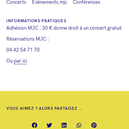
g
Concerts
Évènements mjc
Conférences
a
t
INFORMATIONS PRATIQUES
i
Adhésion MJC : 30 € donne droit à un concert gratuit
o
Réservations MJC :
n
04 42 54 71 70
É
Ou
par ici
v
è
n
e
m
VOUS AIMEZ ? ALORS PARTAGEZ …
e
n