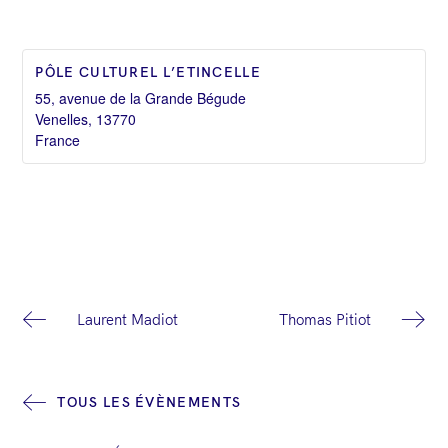
PÔLE CULTUREL L’ETINCELLE
55, avenue de la Grande Bégude
Venelles
,
13770
France
N
Laurent Madiot
Thomas Pitiot
a
v
TOUS LES ÉVÈNEMENTS
i