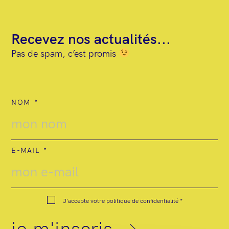
t
Recevez nos actualités...
Pas de spam, c’est promis
NOM
E-MAIL
J'accepte votre
politique de confidentialité
*