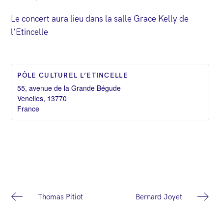
Le concert aura lieu dans la salle Grace Kelly de
l’Etincelle
PÔLE CULTUREL L’ETINCELLE
55, avenue de la Grande Bégude
Venelles
,
13770
France
N
Thomas Pitiot
Bernard Joyet
a