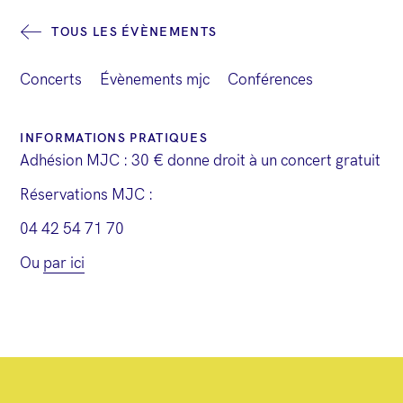
v
TOUS LES ÉVÈNEMENTS
i
g
Concerts
Évènements mjc
Conférences
a
t
INFORMATIONS PRATIQUES
i
Adhésion MJC : 30 € donne droit à un concert gratuit
o
Réservations MJC :
n
04 42 54 71 70
É
Ou
par ici
v
è
n
e
m