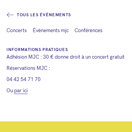
v
i
TOUS LES ÉVÈNEMENTS
g
a
Concerts
Évènements mjc
Conférences
t
i
INFORMATIONS PRATIQUES
Adhésion MJC : 30 € donne droit à un concert gratuit
o
n
Réservations MJC :
É
04 42 54 71 70
v
Ou
par ici
è
n
e
m