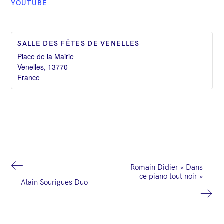
YOUTUBE
SALLE DES FÊTES DE VENELLES
Place de la Mairie
Venelles
,
13770
France
N
Romain Didier « Dans
ce piano tout noir »
a
Alain Sourigues Duo
v
i