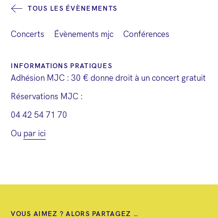
g
TOUS LES ÉVÈNEMENTS
a
Concerts
Évènements mjc
Conférences
t
i
INFORMATIONS PRATIQUES
o
Adhésion MJC : 30 € donne droit à un concert gratuit
n
Réservations MJC :
É
04 42 54 71 70
v
Ou
par ici
è
n
e
m
e
n
VOUS AIMEZ ? ALORS PARTAGEZ …