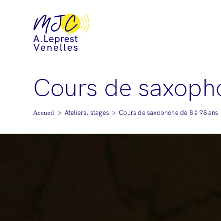
Cours de saxopho
>
Ateliers, stages
>
Cours de saxophone de 8 à 98 ans