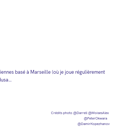
iennes basé à Marseille (où je joue régulièrement
edusa…
Crédits photo @
Darrell @MoisesAlex
@PeterOkwara
@DamirKopezhanov