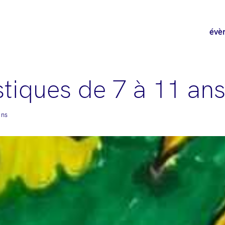
évè
astiques de 7 à 11 an
ans