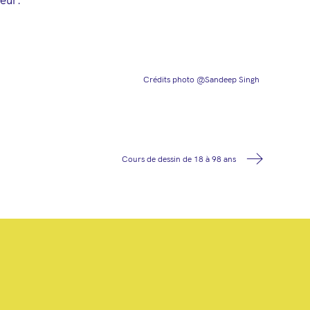
leur.
Crédits photo @
Sandeep Singh
Cours de dessin de 18 à 98 ans