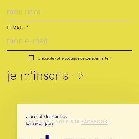
E-MAIL
J'accepte votre
politique de confidentialité
*
je m'inscris
J'accepte les cookies
ET SUIVEZ-NOUS SUR
FACEBOOK
!
En savoir plus